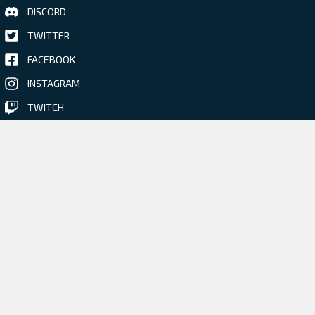
DISCORD
TWITTER
FACEBOOK
INSTAGRAM
TWITCH
Mrkněte na naší předchozí hru
BLACKHOLE • 2015 •
Více informací
PRO NOVINÁŘE A MÉDIA
ŽÁDOST O KLÍČ KE HŘE
PRÁCE
KONTAKT