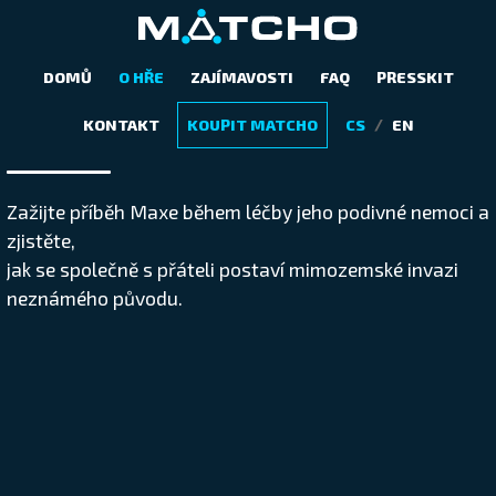
DOMŮ
O HŘE
ZAJÍMAVOSTI
FAQ
PRESSKIT
ZEMĚ JE V OHROŽENÍ,
/
KONTAKT
KOUPIT MATCHO
CS
EN
ALE MŮŽETE JI ZACHRÁNIT
Zažijte příběh Maxe během léčby jeho podivné nemoci a
zjistěte,
jak se společně s přáteli postaví mimozemské invazi
neznámého původu.