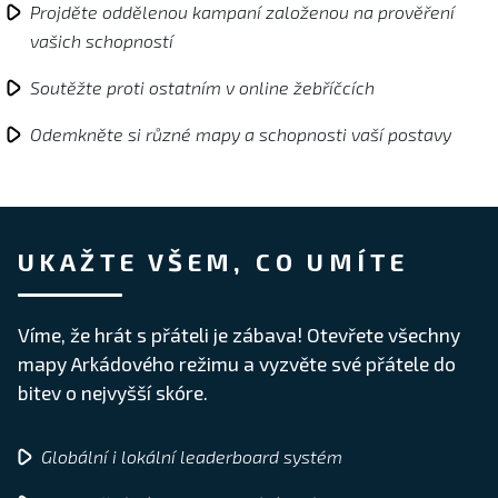
Projděte oddělenou kampaní založenou na prověření
vašich schopností
Soutěžte proti ostatním v online žebříčcích
Odemkněte si různé mapy a schopnosti vaší postavy
UKAŽTE VŠEM, CO UMÍTE
Víme, že hrát s přáteli je zábava! Otevřete všechny
mapy Arkádového režimu a vyzvěte své přátele do
bitev o nejvyšší skóre.
Globální i lokální leaderboard systém