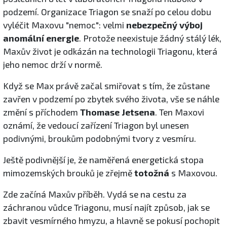
podzemí. Organizace Triagon se snaží po celou dobu
vyléčit Maxovu "nemoc": velmi
nebezpečný výboj
anomální energie
. Protože neexistuje žádný stálý lék,
Maxův život je odkázán na technologii Triagonu, která
jeho nemoc drží v normě.
Když se Max právě začal smiřovat s tím, že zůstane
zavřen v podzemí po zbytek svého života, vše se náhle
změní s příchodem
Thomase Jetsena
. Ten Maxovi
oznámí, že vedoucí zařízení Triagon byl unesen
podivnými, broukům podobnými tvory z vesmíru.
Ještě podivnější je, že naměřená energetická stopa
mimozemských brouků je zřejmě
totožná
s Maxovou.
Zde začíná Maxův příběh. Vydá se na cestu za
záchranou vůdce Triagonu, musí najít způsob, jak se
zbavit vesmírného hmyzu, a hlavně se pokusí pochopit