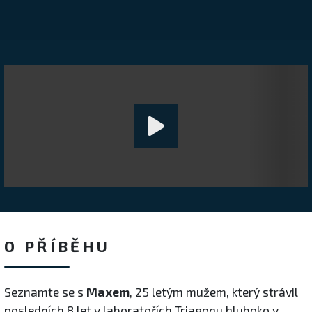
O PŘÍBĚHU
Seznamte se s
Maxem
, 25 letým mužem, který strávil
posledních 8 let v laboratořích Triagonu hluboko v