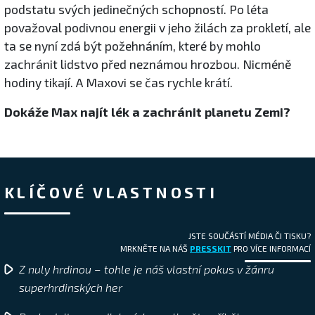
podstatu svých jedinečných schopností. Po léta
považoval podivnou energii v jeho žilách za prokletí, ale
ta se nyní zdá být požehnáním, které by mohlo
zachránit lidstvo před neznámou hrozbou. Nicméně
hodiny tikají. A Maxovi se čas rychle krátí.
Dokáže Max najít lék a zachránit planetu Zemi?
KLÍČOVÉ VLASTNOSTI
JSTE SOUČÁSTÍ MÉDIA ČI TISKU?
MRKNĚTE NA NÁŠ
PRESSKIT
PRO VÍCE INFORMACÍ
Z nuly hrdinou – tohle je náš vlastní pokus v žánru
superhrdinských her