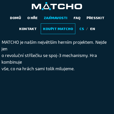
DOMŮ
O HŘE
ZAJÍMAVOSTI
FAQ
PRESSKIT
ZAJÍMAVÉ SOUČÁSTI HRY
/
KONTAKT
KOUPIT MATCHO
CS
EN
MATCHO je naším největším herním projektem. Nejde
jen
o revoluční střílečku se spoj-3 mechanismy. Hra
kombinuje
vše, co na hrách sami tolik milujeme.