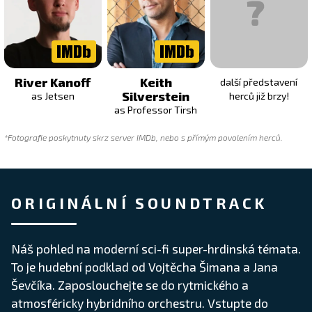
River Kanoff
Keith
další představení
Silverstein
as Jetsen
herců již brzy!
as Professor Tirsh
*Fotografie poskytnuty skrz server IMDb, nebo s přímým povolením herců.
ORIGINÁLNÍ SOUNDTRACK
Náš pohled na moderní sci-fi super-hrdinská témata.
To je hudební podklad od Vojtěcha Šimana a Jana
Ševčíka. Zaposlouchejte se do rytmického a
atmosféricky hybridního orchestru. Vstupte do