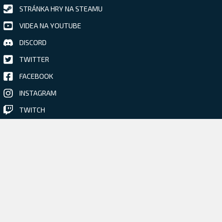
STRÁNKA HRY NA STEAMU
VIDEA NA YOUTUBE
DISCORD
TWITTER
FACEBOOK
INSTAGRAM
TWITCH
Mrkněte na naší předchozí hru
BLACKHOLE • 2015 •
Více informací
PRO NOVINÁŘE A MÉDIA
ŽÁDOST O KLÍČ KE HŘE