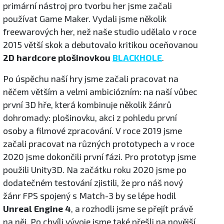
primární nástroj pro tvorbu her jsme začali
používat Game Maker. Vydali jsme několik
freewarových her, než naše studio udělalo v roce
2015 větší skok a debutovalo kritikou oceňovanou
2D hardcore plošinovkou
BLACKHOLE
.
Po úspěchu naší hry jsme začali pracovat na
něčem větším a velmi ambiciózním: na naší vůbec
první 3D hře, která kombinuje několik žánrů
dohromady: plošinovku, akci z pohledu první
osoby a filmové zpracování. V roce 2019 jsme
začali pracovat na různých prototypech a v roce
2020 jsme dokončili první fázi. Pro prototyp jsme
použili Unity3D. Na začátku roku 2020 jsme po
dodatečném testování zjistili, že pro náš nový
žánr FPS spojený s Match-3 by se lépe hodil
Unreal Engine 4
, a rozhodli jsme se přejít právě
na něj. Po chvíli vývoje jsme také přešli na novější